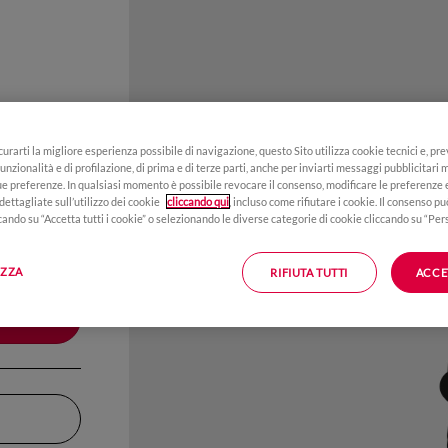
i
icurarti la migliore esperienza possibile di navigazione, questo Sito utilizza cookie tecnici e, pre
unzionalità e di profilazione, di prima e di terze parti, anche per inviarti messaggi pubblicitari mi
tue preferenze. In qualsiasi momento è possibile revocare il consenso, modificare le preferenze
dettagliate sull’utilizzo dei cookie
cliccando qui
, incluso come rifiutare i cookie. Il consenso p
cando su “Accetta tutti i cookie” o selezionando le diverse categorie di cookie cliccando su “Per
 polizze.
IZZA
RIFIUTA TUTTI
ACCE