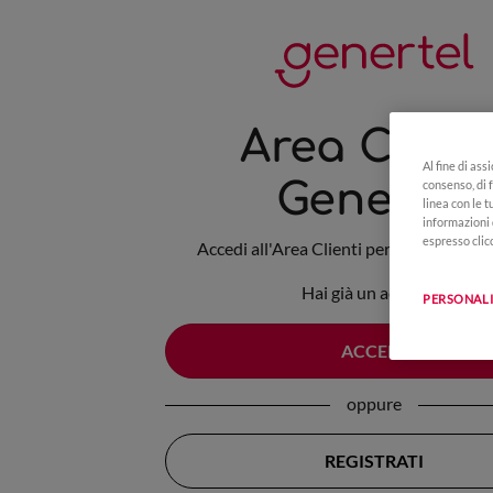
Area Client
Al fine di ass
Genertel
consenso, di f
linea con le 
informazioni 
espresso clic
Accedi all'Area Clienti per gestire le tue
Hai già un account?
PERSONAL
ACCEDI
oppure
REGISTRATI