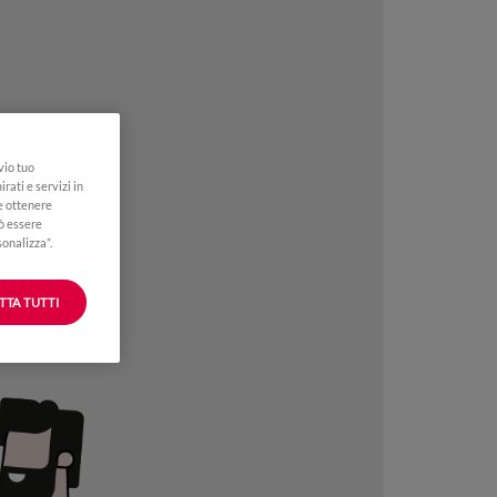
vio tuo
rati e servizi in
 e ottenere
uò essere
sonalizza”.
TTA TUTTI